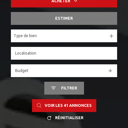
ACHETER
ESTIMER
De l'ancien
Type de bien
Budget
FILTRER
VOIR LES
41
ANNONCES
RÉINITIALISER