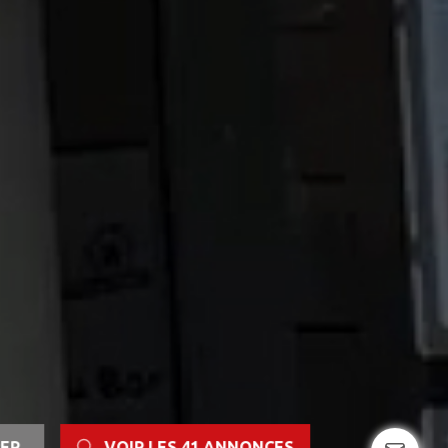
RER
VOIR LES
41
ANNONCES