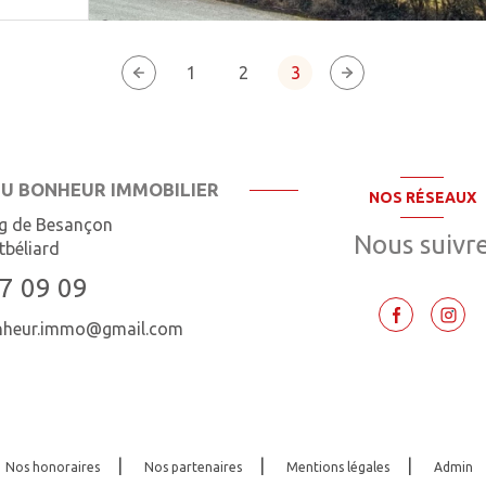
1
2
3
DU BONHEUR IMMOBILIER
NOS RÉSEAUX
g de Besançon
Nous suivr
béliard
7 09 09
onheur.immo@gmail.com
Nos honoraires
Nos partenaires
Mentions légales
Admin