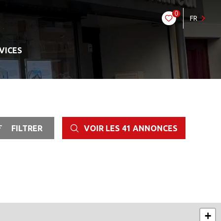
0
FR
VICES
FILTRER
VOIR LES
41
ANNONCES
RÉINITIALISER
+