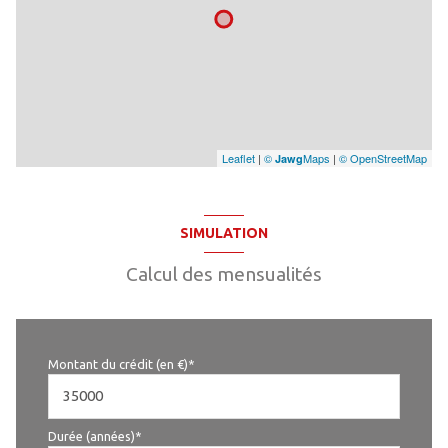
Leaflet
|
©
Maps
|
© OpenStreetMap
Jawg
SIMULATION
Calcul des mensualités
Montant du crédit (en €)*
Durée (années)*