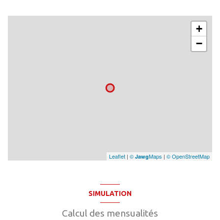
+
−
Leaflet
|
©
Maps
|
© OpenStreetMap
Jawg
SIMULATION
Calcul des mensualités