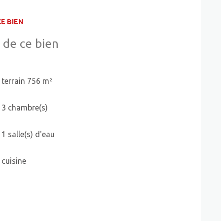
ranties attachées à une acquisition dans le neuf,
E BIEN
aises surprises à anticiper. Une opportunité rare
respect de l'environnement, à deux pas de toutes
 de ce bien
terrain 756 m²
3 chambre(s)
1 salle(s) d'eau
cuisine