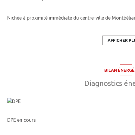
Nichée à proximité immédiate du centre-ville de Montbélia
s'inscrit dans une démarche architecturale résolument mo
d'aujourd'hui et de demain.
AFFICHER PL
Posée sur un terrain plat de près de 756 m², la maison dév
pièces généreusement proportionnées. Le quotidien s'y orga
pour rassembler ,et les trois chambres qui offrent à chaqu
BILAN ÉNERG
configuration du terrain, sans dénivelé, invite à imaginer
envies, qu'il s'agisse d'un espace jardin, d'une terrasse ou
Diagnostics én
Sur le plan pratique, la maison dispose d'un garage et de 
pour les familles actives. Mais c'est peut-être sur le terra
distingue le plus clairement : avec un DPE A à 63 kWh/m²/
CO?/m²/an, elle répond aux standards les plus exigeants d
DPE en cours
thermique optimal en toutes saisons et des charges maîtris