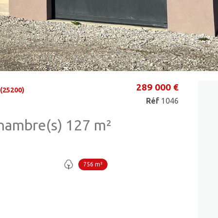
289 000 €
(25200)
Réf
1046
Maison 5 pièce(s) 3 chambre(s) 127 m²
756 m²