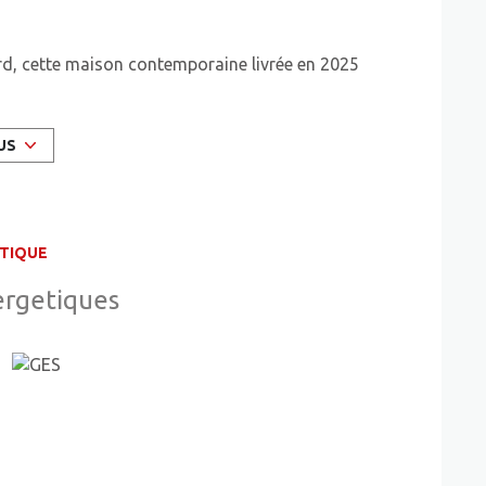
rd, cette maison contemporaine livrée en 2025
derne, pensée pour répondre aux exigences
US
eloppe 127 m² de surface habitable répartis en cinq
nise avec fluidité, entre les espaces de vie pensés
e membre de la famille son propre refuge. La
ÉTIQUE
 librement les aménagements extérieurs selon ses
 d'un potager.
ergetiques
quatre places de stationnement, un atout précieux
in de la performance énergétique que ce bien se
an et un bilan carbone remarquablement bas à 2 kg
es constructions neuves, pour un confort
ées sur le long terme.