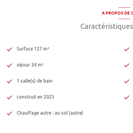
Construite en 2025, cette maison bénéficie de toutes les ga
A PROPOS DE C
pour s'installer sereinement sans travaux à prévoir ni mauv
alliant qualité de construction, emplacement privilégié et 
Caractéristiques
les commodités offertes par le centre de Montbéliard.
Surface 127 m²
séjour 34 m²
1 salle(s) de bain
construit en 2025
Chauffage autre : au sol (autre)