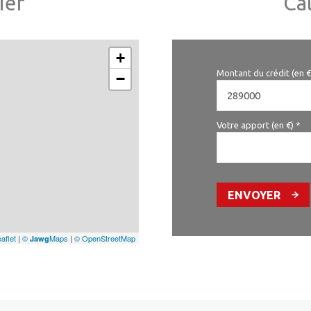
ier
Ca
+
Montant du crédit (en €
−
Votre apport (en €) *
ENVOYER
aflet
|
©
Maps
|
© OpenStreetMap
Jawg